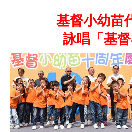
基督小幼苗
詠唱「基督