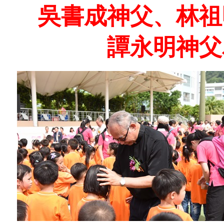
吳書成神父、林祖
譚永明神父